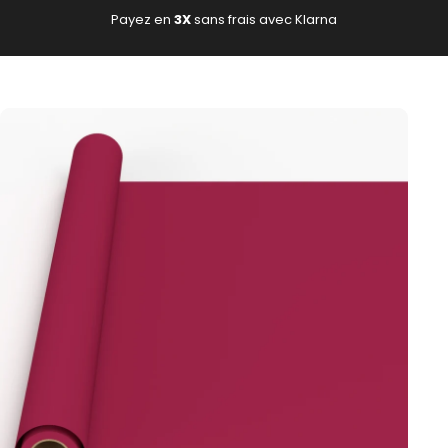
Passer au contenu
Payez en
3X
sans frais avec Klarna
Navigation
Fond-photo.fr
Rec
P