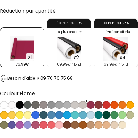
Réduction par quantité
Économiser 14€
Économiser 28€
Le plus choisi ⭐
+ Livraison offerte
x1
x2
x4
76,99€
69,99€
69,99€
/ fond
/ fond
Besoin d'aide ? 09 70 70 75 68
Couleur
Couleur:
Flame