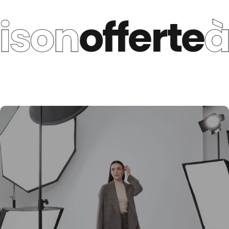
on
offerte
à p