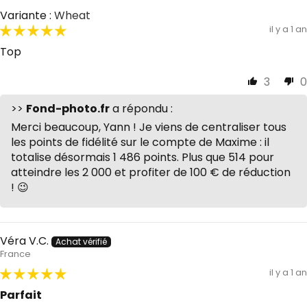
Wheat
il y a 1 an
Top
3
0
>>
Fond-photo.fr
a répondu :
Merci beaucoup, Yann ! Je viens de centraliser tous
les points de fidélité sur le compte de Maxime : il
totalise désormais 1 486 points. Plus que 514 pour
atteindre les 2 000 et profiter de 100 € de réduction
! 😉
Véra V.C.
France
il y a 1 an
Parfait