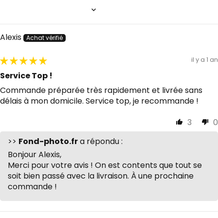
Sort by
Alexis
il y a 1 an
Service Top !
Commande préparée très rapidement et livrée sans
délais à mon domicile. Service top, je recommande !
3
0
>>
Fond-photo.fr
a répondu :
Bonjour Alexis,
Merci pour votre avis ! On est contents que tout se
soit bien passé avec la livraison. À une prochaine
commande !