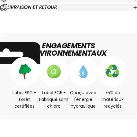
LIVRAISON ET RETOUR
ENGAGEMENTS
ENVIRONNEMENTAUX
Label FSC -
Label ECF -
Conçu avec
75% de
Forêt
Fabriqué sans
l'énergie
matériaux
certifiées
chlore
hydraulique
recyclés