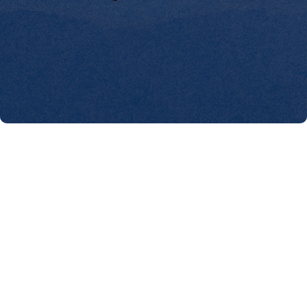
FAQ'S
Veuillez lire notre page de
FAQ
pour en savoir plus.
Comment savoir si mon fond papier arrivera à l'heure