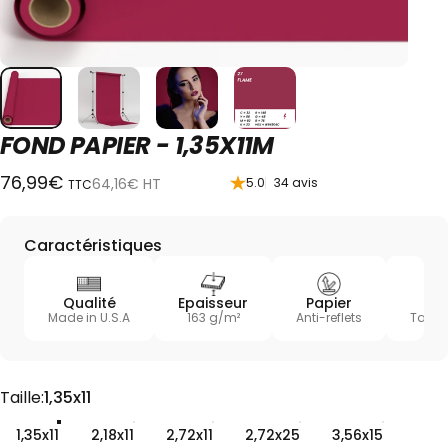
FOND
PAPIER
-
1,35X11M
76,99€
34 total des critiques
64,16€
HT
5.0
34 avis
TTC
Caractéristiques
Qualité
Epaisseur
Papier
Ma
Made in U.S.A
163 g/m²
Anti-reflets
Taille
Taille
Taille:
1,35x11
1,35x11
2,18x11
2,72x11
2,72x25
3,56x15