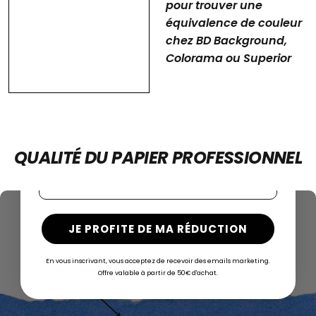
pour trouver une
COMMANDE
équivalence de couleur
chez BD Background,
Entrez votre prénom et adresse email pour
Colorama ou Superior
recevoir le code promotionnel
Prénom
QUALITÉ
DU
PAPIER
PROFESSIONNEL
Email
JE PROFITE DE MA RÉDUCTION
En vous inscrivant, vous acceptez de recevoir des emails marketing.
Offre valable à partir de 50€ d'achat.